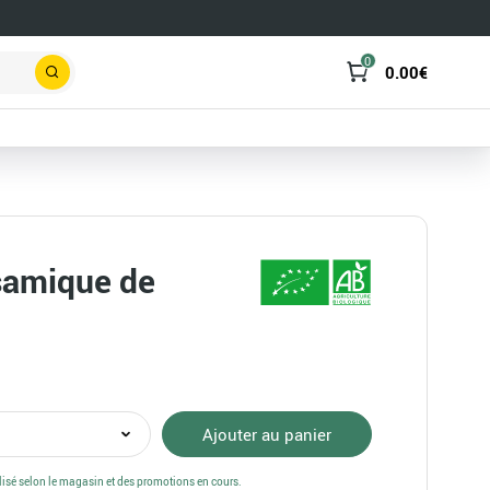
0
0.00
€
Rechercher
samique de
té
Ajouter au panier
re
alisé selon le magasin et des promotions en cours.