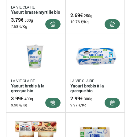
LA VIE CLAIRE
Yaourt brassé myrtille bio
2.69
€
250g
3.79
€
500g
10.76 €/Kg
7.58 €/Kg
LA VIE CLAIRE
LA VIE CLAIRE
Yaourt brebis à la
Yaourt brebis à la
grecque bio
grecque bio
3.99
€
2.99
€
400g
300g
9.98 €/Kg
9.97 €/Kg