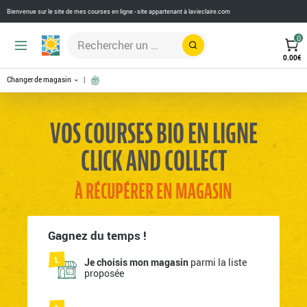
Bienvenue sur le site de mes courses en ligne - site appartenant à
lavieclaire.com
0
Rechercher
0.00
€
Changer de magasin
VOS COURSES BIO EN LIGNE
CLICK AND COLLECT
À RÉCUPÉRER EN MAGASIN
Gagnez du temps !
Je choisis mon magasin
parmi la liste
proposée