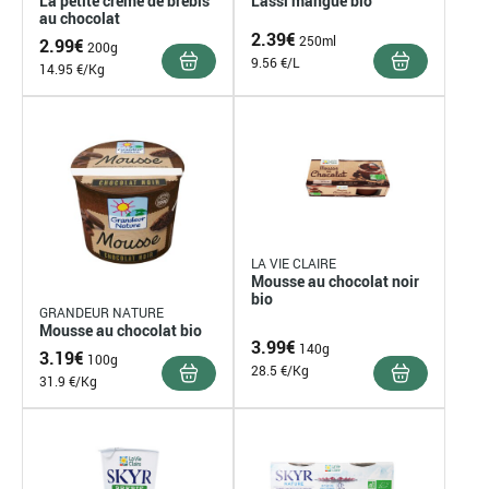
La petite crème de brebis
Lassi mangue bio
au chocolat
2.39
€
250ml
2.99
€
200g
9.56 €/L
14.95 €/Kg
LA VIE CLAIRE
Mousse au chocolat noir
bio
GRANDEUR NATURE
Mousse au chocolat bio
3.99
€
140g
3.19
€
100g
28.5 €/Kg
31.9 €/Kg