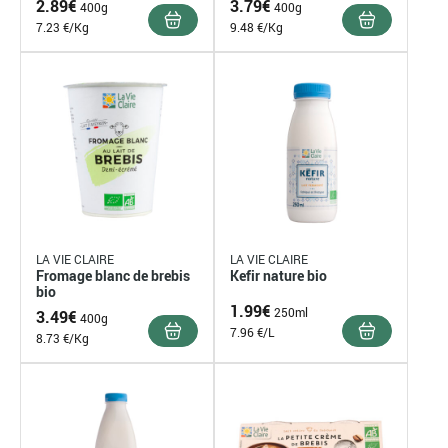
2.89
€
3.79
€
400g
400g
7.23 €/Kg
9.48 €/Kg
LA VIE CLAIRE
LA VIE CLAIRE
Fromage blanc de brebis
Kefir nature bio
bio
1.99
€
250ml
3.49
€
400g
7.96 €/L
8.73 €/Kg