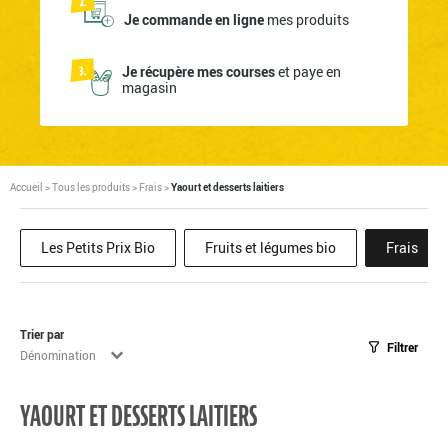
Je commande en ligne
mes produits
Je récupère mes courses
et paye en
magasin
Accueil
>
Tous les produits
>
Frais
>
Yaourt et desserts laitiers
Les Petits Prix Bio
Fruits et légumes bio
Frais
Trier par
Filtrer
Tri
Trier le contenu
YAOURT ET DESSERTS LAITIERS