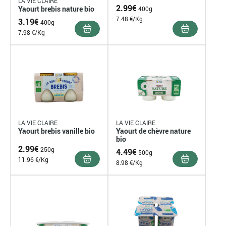
LA VIE CLAIRE
2.99
€
Yaourt brebis nature bio
400g
7.48 €/Kg
3.19
€
400g
7.98 €/Kg
LA VIE CLAIRE
LA VIE CLAIRE
Yaourt brebis vanille bio
Yaourt de chèvre nature
bio
2.99
€
250g
4.49
€
500g
11.96 €/Kg
8.98 €/Kg