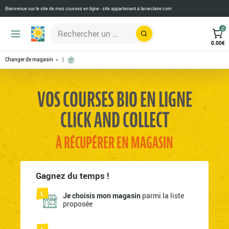
Bienvenue sur le site de mes courses en ligne - site appartenant à
lavieclaire.com
0
Rechercher
0.00
€
Changer de magasin
VOS COURSES BIO EN LIGNE
CLICK AND COLLECT
À RÉCUPÉRER EN MAGASIN
Gagnez du temps !
Je choisis mon magasin
parmi la liste
proposée