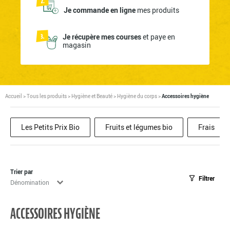
Je commande en ligne
mes produits
Je récupère mes courses
et paye en
magasin
Accueil
>
Tous les produits
>
Hygiène et Beauté
>
Hygiène du corps
>
Accessoires hygiène
Les Petits Prix Bio
Fruits et légumes bio
Frais
Trier par
Filtrer
Tri
Trier le contenu
ACCESSOIRES HYGIÈNE