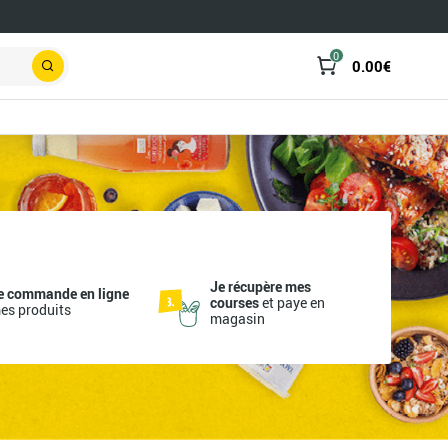
0
0.00
€
Rechercher
Je récupère mes
e commande en ligne
courses
et paye en
es produits
magasin