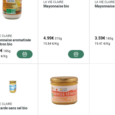
LA VIE CLAIRE
LA VIE CLAIRE
Mayonnaise bio
Mayonnaise 
E CLAIRE
4.99
€
3.59
€
315g
185g
nnaise aromatisée
15.84 €/Kg
19.41 €/Kg
tron bio
9
€
185g
 €/Kg
E CLAIRE
arde sans sel bio