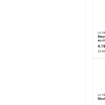
LA VI
Mayo
au ci
4.1
22.65
LA VI
Mout