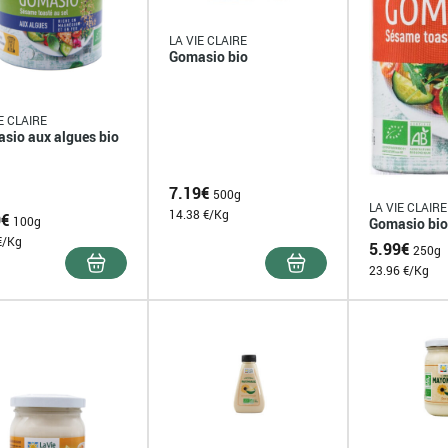
LA VIE CLAIRE
Gomasio bio
E CLAIRE
sio aux algues bio
7.19
€
500g
LA VIE CLAIRE
14.38 €/Kg
9
€
100g
Gomasio bi
€/Kg
5.99
€
250g
23.96 €/Kg