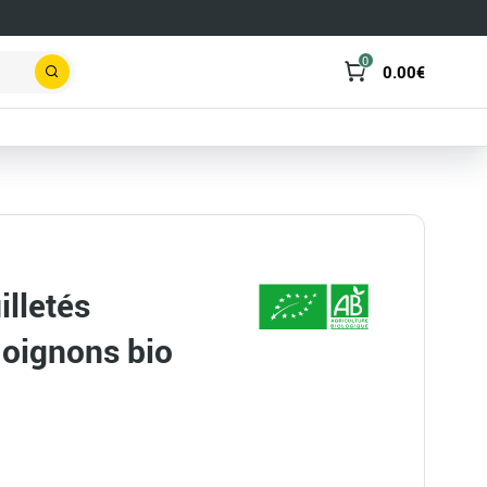
0
0.00
€
Rechercher
illetés
 oignons bio