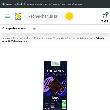
Bienvenue sur le site de mes courses en ligne - site appartenant à
lavieclaire.com
0
Rechercher
0.00
€
Changer de magasin
Accueil
>
Tous les produits
>
Epicerie sucrée
>
Chocolats
>
Chocolat en tablette noir
>
Tablette
noir 100% Madagascar