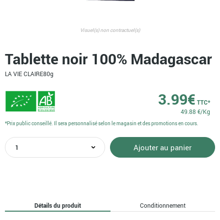
Visuel(s) non contractuel(s)
Tablette noir 100% Madagascar
LA VIE CLAIRE
80g
3.99
€
TTC*
49.88 €/Kg
*Prix public conseillé. Il sera personnalisé selon le magasin et des promotions en cours.
quantité
Ajouter au panier
de
Tablette
noir
100%
Madagascar
Détails du produit
Conditionnement