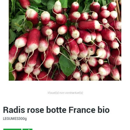
Visuel(s) non contractuel(s)
Radis rose botte France bio
LEGUMES
300g