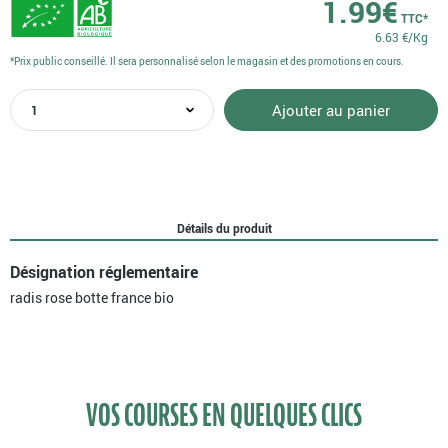
1.99
€
TTC*
6.63 €/Kg
*Prix public conseillé. Il sera personnalisé selon le magasin et des promotions en cours.
quantité
Ajouter au panier
de
Radis
rose
botte
France
bio
Détails du produit
Désignation réglementaire
radis rose botte france bio
VOS COURSES EN QUELQUES CLICS