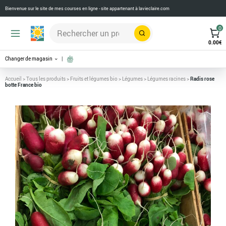
Bienvenue sur le site de mes courses en ligne - site appartenant à
lavieclaire.com
0
Rechercher
0.00
€
Changer de magasin
Accueil
>
Tous les produits
>
Fruits et légumes bio
>
Légumes
>
Légumes racines
>
Radis rose
botte France bio