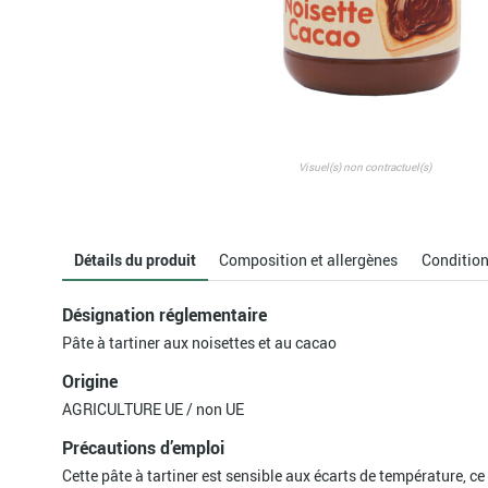
Compléments alimentaires
Yaourt et desserts laitiers
Produits du monde
Détox Drainage
Chocolats
Hygiène et Beauté
Riz
Herboristerie
Confiserie
Accessoires
Sans gluten
Indispensables
Farines
(Vit/Min/Acide)
Entretien
Soupes
Fruits secs
Minceur
Purée de fruits et desserts
Produits de la ruche
Visuel(s) non contractuel(s)
végétaux
Sérénité, détente et sommeil
Sucres
Superfood
Tartinables petit-déjeuner
Détails du produit
Composition et allergènes
Conditio
Tonus Energie
Transit et digestion
Désignation réglementaire
Vision et mémoire
Pâte à tartiner aux noisettes et au cacao
Origine
AGRICULTURE UE / non UE
Précautions d’emploi
Cette pâte à tartiner est sensible aux écarts de température, ce 