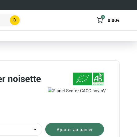
0
0.00
€
Rechercher
er noisette
té
Ajouter au panier