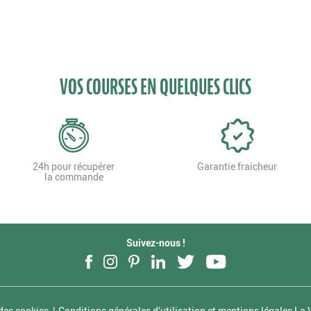
VOS COURSES EN QUELQUES CLICS
24h pour récupérer
Garantie fraicheur
la commande
Suivez-nous !
Facebook
Instagram
Pinterest
LinkedIn
Twitter
YouTube
des cookies
Conditions générales d’utilisation et mentions légales La V