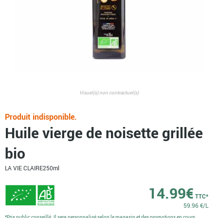
Visuel(s) non contractuel(s)
Produit indisponible.
Huile vierge de noisette grillée
bio
LA VIE CLAIRE
250ml
14.99
€
TTC*
59.96 €/L
*Prix public conseillé. Il sera personnalisé selon le magasin et des promotions en cours.