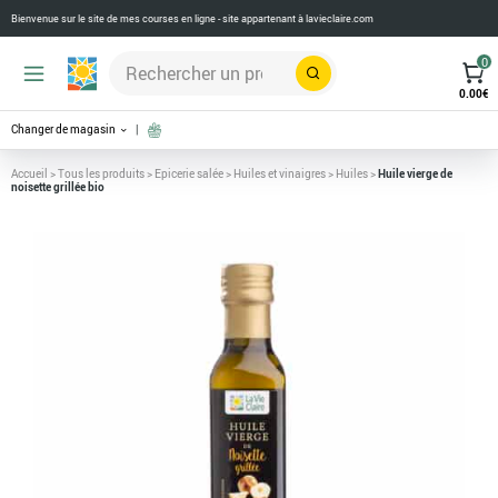
Bienvenue sur le site de mes courses en ligne - site appartenant à
lavieclaire.com
0
Rechercher
0.00
€
Changer de magasin
Accueil
>
Tous les produits
>
Epicerie salée
>
Huiles et vinaigres
>
Huiles
>
Huile vierge de
noisette grillée bio