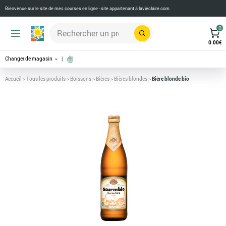
Bienvenue sur le site de mes courses en ligne - site appartenant à
lavieclaire.com
0
Rechercher
0.00
€
Changer de magasin
Accueil
>
Tous les produits
>
Boissons
>
Bières
>
Bières blondes
>
Bière blonde bio