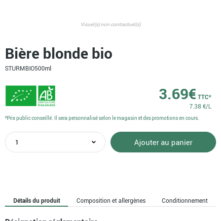
Visuel(s) non contractuel(s)
Bière blonde bio
STURMBIO
500ml
3.69
€
TTC*
7.38 €/L
*Prix public conseillé. Il sera personnalisé selon le magasin et des promotions en cours.
quantité
Ajouter au panier
de
Bière
blonde
bio
Détails du produit
Composition et allergènes
Conditionnement